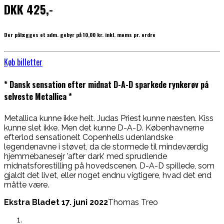
DKK 425,-
Der pålægges et adm. gebyr på 10,00 kr. inkl. moms pr. ordre
Køb billetter
* Dansk sensation efter midnat D-A-D sparkede rynkerøv på
selveste Metallica *
Metallica kunne ikke helt. Judas Priest kunne næsten. Kiss
kunne slet ikke. Men det kunne D-A-D. Københavnerne
efterlod sensationelt Copenhells udenlandske
legendenavne i støvet, da de stormede til mindeværdig
hjemmebanesejr ’after dark’ med sprudlende
midnatsforestilling på hovedscenen. D-A-D spillede, som
gjaldt det livet, eller noget endnu vigtigere, hvad det end
måtte være.
Ekstra Bladet 17. juni 2022
Thomas Treo