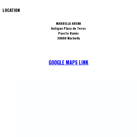
LOCATION
MARBELLA ARENA
Antigua Plaza de Toros
Puerto Banús
29660 Marbella
GOOGLE MAPS LINK