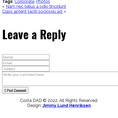
Tags:
Tags
:
Corporate
,
Photos
Posts
«
Nam nec tellus a odio tincidunt
Class aptent taciti sociosqu ad.
»
navigation
Leave a Reply
Costa DAD © 2022. All Rights Reserved.
Design:
Jimmy Lund Henriksen